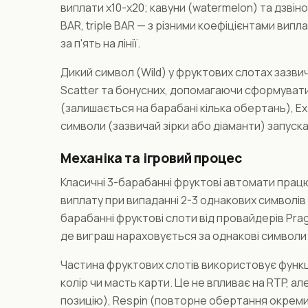
виплати x10-x20; кавуни (watermelon) та дзвіно
BAR, triple BAR — з різними коефіцієнтами ви
за п'ять на лінії.
Дикий символ (Wild) у фруктових слотах зазвич
Scatter та бонусних, допомагаючи сформувати в
(залишається на барабані кілька обертань), Ex
символи (зазвичай зірки або діаманти) запуска
Механіка та ігровий процес
Класичні 3-барабанні фруктові автомати працю
виплату при випаданні 2-3 однакових символів на
барабанні фруктові слоти від провайдерів Prag
де виграш нараховується за однакові символи н
Частина фруктових слотів використовує функц
колір чи масть карти. Це не впливає на RTP, ал
позицію), Respin (повторне обертання окреми