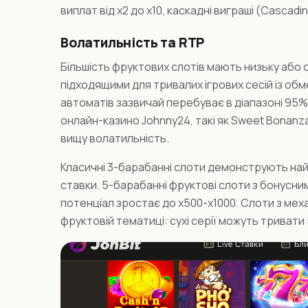
виплат від x2 до x10, каскадні виграші (Cascadi
Волатильність та RTP
Більшість фруктових слотів мають низьку або 
підходящими для тривалих ігрових сесій із об
автоматів зазвичай перебуває в діапазоні 95%-
онлайн-казино Johnny24, такі як Sweet Bonanza
вищу волатильність.
Класичні 3-барабанні слоти демонструють найн
ставки. 5-барабанні фруктові слоти з бонусним
потенціал зростає до x500-x1000. Слоти з меха
фруктовій тематиці: сухі серії можуть тривати