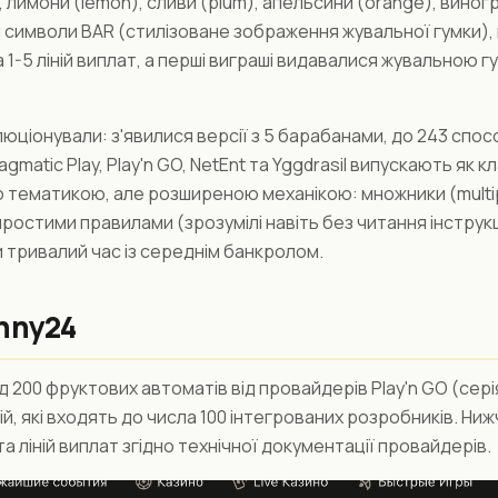
), лимони (lemon), сливи (plum), апельсини (orange), виног
имволи BAR (стилізоване зображення жувальної гумки), циф
а 1-5 ліній виплат, а перші виграші видавалися жувальною 
ціонували: з'явилися версії з 5 барабанами, до 243 спосо
matic Play, Play'n GO, NetEnt та Yggdrasil випускають як 
ю тематикою, але розширеною механікою: множники (multiplie
остими правилами (зрозумілі навіть без читання інструкц
тривалий час із середнім банкролом.
nny24
00 фруктових автоматів від провайдерів Play'n GO (серія F
студій, які входять до числа 100 інтегрованих розробників.
та ліній виплат згідно технічної документації провайдерів.