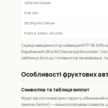
Ultra Hot Deluxe
Fruit Zen
Sizzling Hot Deluxe
Fruits & Jokers: 40 Lines
Серед наведених ігор найвищий RTP 96.83% має
барабанний Ultra Hot Deluxe від Novomatic. Сло
наближує його до топових ігор провайдера, та
Особливості фруктових ав
Символіка та таблиця виплат
Фруктові слоти використовують обмежений набі
лимони (lemon) — низькооплачувані символи, що