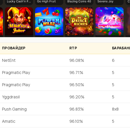
ПРОВАЙДЕР
RTP
БАРАБАН
NetEnt
96.08%
6
Pragmatic Play
96.71%
5
Pragmatic Play
96.50%
5
Yggdrasil
96.20%
5
Push Gaming
96.83%
8x8
Amatic
96.10%
5