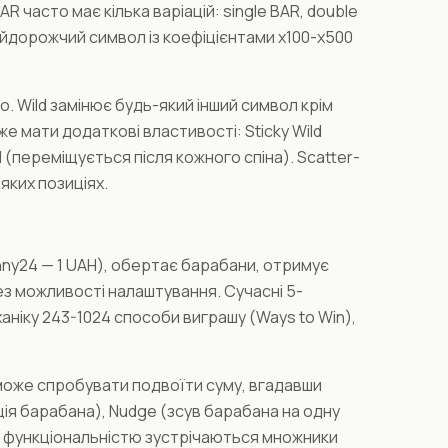
R часто має кілька варіацій: single BAR, double
найдорожчий символ із коефіцієнтами x100-x500
. Wild замінює будь-який інший символ крім
е мати додаткові властивості: Sticky Wild
 (переміщується після кожного спіна). Scatter-
яких позиціях.
nny24 — 1 UAH), обертає барабани, отримує
, без можливості налаштування. Сучасні 5-
ханіку 243-1024 способи виграшу (Ways to Win),
 може спробувати подвоїти суму, вгадавши
ація барабана), Nudge (зсув барабана на одну
ю функціональністю зустрічаються множники